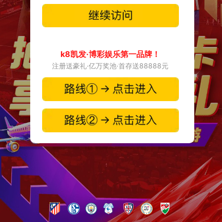
k8凯发·博彩娱乐第一品牌！
注册送豪礼·亿万奖池·首存送88888元